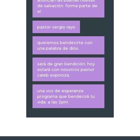
anuncian las buenas nuevas
de salvación. forma parte de
el
pastor sergio rayo
queremos bendecirte con
una palabra de dios.
será de gran bendición. hoy
estará con nosotros pastor
caleb espinoza.
una voz de esperanza
programa que bendecirá tu
vida. a las 2pm