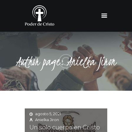
INICIO
SOBRE NOSOTROS
EVENTOS
BLOG
PODCAST
RECURSOS
Author page: Anielka Jiron
CONTACTO
agosto 5, 2021
Anielka Jiron
Un solo cuerpo en Cristo