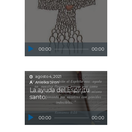
Reproductor
00:00
00:00
de
audio
agosto 4, 2021
Anielka Jiron
La ayuda del Espíritu
santo.
Reproductor
00:00
00:00
de
audio