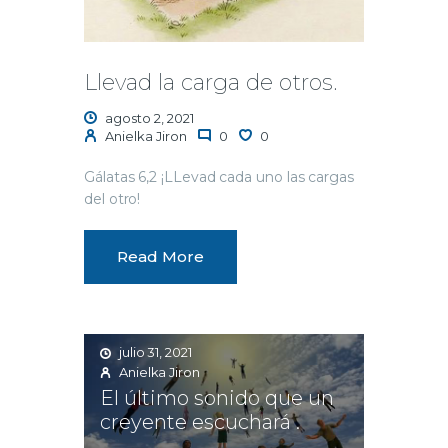
Llevad la carga de otros.
agosto 2, 2021
Anielka Jiron
0
0
Gálatas 6,2 ¡LLevad cada uno las cargas
del otro!
Read More
julio 31, 2021
Anielka Jiron
El último sonido que un
creyente escuchará .