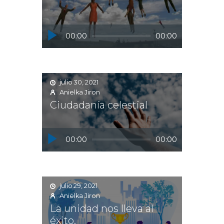
Reproductor
00:00
00:00
de
audio
julio 30, 2021
Anielka Jiron
Ciudadanía celestial
Reproductor
00:00
00:00
de
audio
julio 29, 2021
Anielka Jiron
La unidad nos lleva al
éxito.