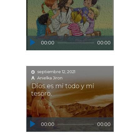
Reproductor
00:00
00:00
de
audio
septiembre 12, 2021
Anielka Jiron
Dios es mi todo y mi
tesoro.
Reproductor
00:00
00:00
de
audio