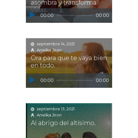
asombra y transforma
vidas.
Reproductor
00:00
00:00
de
audio
septiembre 14, 2021
Anielka Jiron
Ora para que te vaya bien
en todo.
Reproductor
00:00
00:00
de
audio
septiembre 13, 2021
Anielka Jiron
Al abrigo del altísimo.