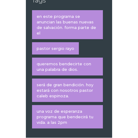
Tags
en este programa se
anuncian las buenas nuevas
de salvación. forma parte de
el
pastor sergio rayo
queremos bendecirte con
una palabra de dios.
será de gran bendición. hoy
estará con nosotros pastor
caleb espinoza.
una voz de esperanza
programa que bendecirá tu
vida. a las 2pm