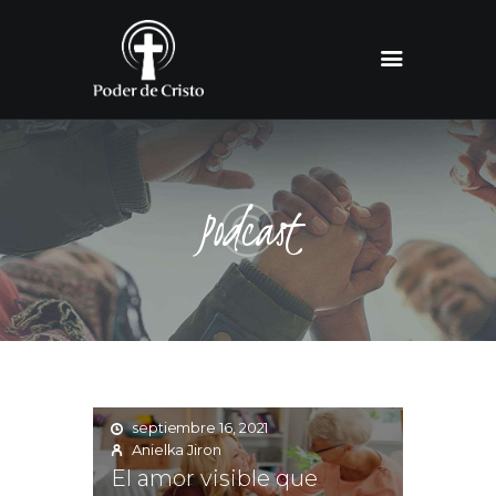
INICIO
SOBRE NOSOTROS
EVENTOS
BLOG
PODCAST
RECURSOS
Podcast
CONTACTO
septiembre 16, 2021
Anielka Jiron
El amor visible que