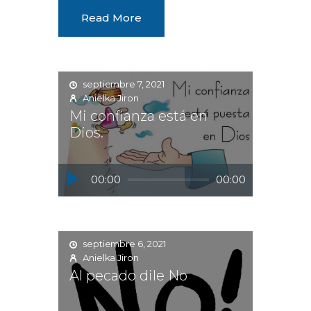
Read More
septiembre 7, 2021
Anielka Jiron
Mi confianza está en
Dios.
Reproductor
00:00
00:00
de
audio
septiembre 6, 2021
Anielka Jiron
Al pecado dile No