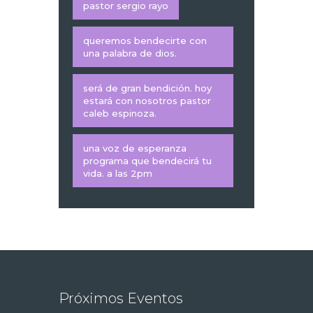
pastor sergio rayo
queremos bendecirte con
una palabra de dios.
será de gran bendición. hoy
estará con nosotros pastor
caleb espinoza.
una voz de esperanza
programa que bendecirá tu
vida. a las 2pm
Próximos Eventos