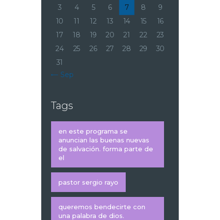
3
4
5
6
7
8
9
10
11
12
13
14
15
16
17
18
19
20
21
22
23
24
25
26
27
28
29
30
31
« Sep
Tags
en este programa se
anuncian las buenas nuevas
de salvación. forma parte de
el
pastor sergio rayo
queremos bendecirte con
una palabra de dios.