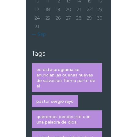
10
11
12
13
14
15
16
17
18
19
20
21
22
23
24
25
26
27
28
29
30
31
« Sep
Tags
en este programa se
anuncian las buenas nuevas
de salvación. forma parte de
el
pastor sergio rayo
queremos bendecirte con
una palabra de dios.