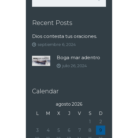
Recent Posts
Dios contesta tus oraciones.
septiembre 6, 2024
Boga mar adentro
julio 26, 2024
Calendar
agosto 2026
L
M
X
J
V
S
D
1
2
3
4
5
6
7
8
9