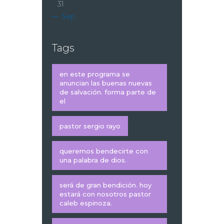
31
« Sep
Tags
en este programa se
anuncian las buenas nuevas
de salvación. forma parte de
el
pastor sergio rayo
queremos bendecirte con
una palabra de dios.
será de gran bendición. hoy
estará con nosotros pastor
caleb espinoza.