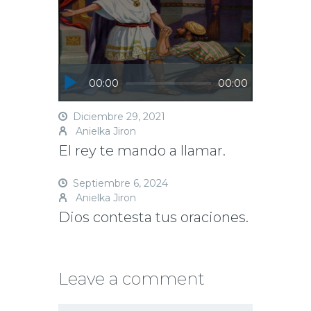
o
p
r
k
Reproductor
00:00
00:00
de
audio
Diciembre 29, 2021
Anielka Jiron
El rey te mando a llamar.
Septiembre 6, 2024
Anielka Jiron
Dios contesta tus oraciones.
Leave a comment