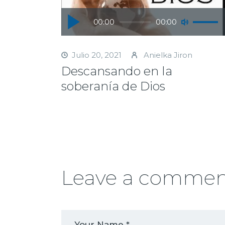
Reproductor
Utiliza
00:00
00:00
de
las
audio
teclas
de
Julio 20, 2021
Anielka Jiron
flecha
Descansando en la
arriba/a
soberanía de Dios
para
aument
o
disminui
el
volumen
Leave a comme