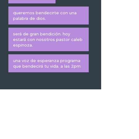
queremos bendecirte con una
palabra de dios.
será de gran bendición. hoy
estará con nosotros pastor caleb
espinoza.
una voz de esperanza programa
que bendecirá tu vida. a las 2pm