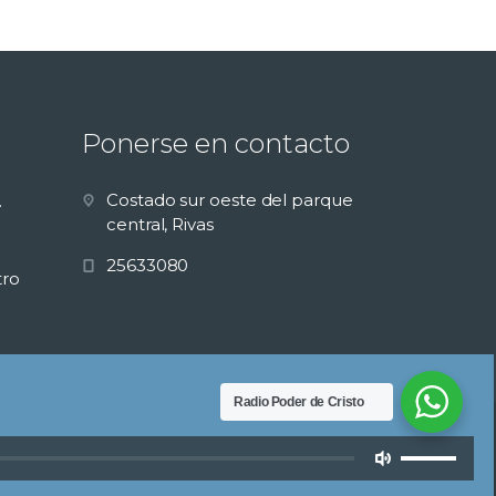
Ponerse en contacto
Costado sur oeste del parque
.
central, Rivas
25633080
ro
Radio Poder de Cristo
Utiliza
las