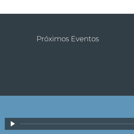
Próximos Eventos
Reproductor
de
Copyright © Radio Poder de Cristo 2026. T
audio
reservados.