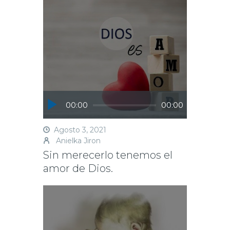
o
p
r
k
Reproductor
00:00
00:00
de
audio
Agosto 3, 2021
Anielka Jiron
Sin merecerlo tenemos el
amor de Dios.