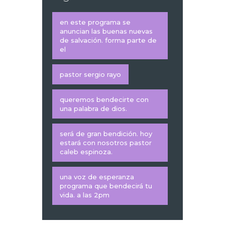
en este programa se
anuncian las buenas nuevas
de salvación. forma parte de
el
pastor sergio rayo
queremos bendecirte con
una palabra de dios.
será de gran bendición. hoy
estará con nosotros pastor
caleb espinoza.
una voz de esperanza
programa que bendecirá tu
vida. a las 2pm