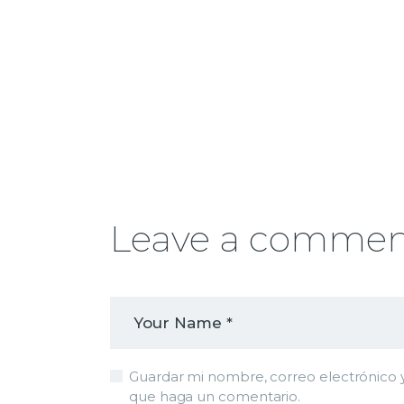
para
aument
o
disminui
el
volumen
Leave a comme
Guardar mi nombre, correo electrónico y
que haga un comentario.