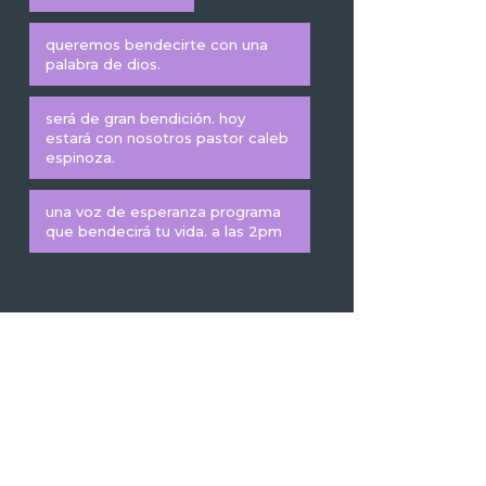
queremos bendecirte con una
palabra de dios.
será de gran bendición. hoy
estará con nosotros pastor caleb
espinoza.
una voz de esperanza programa
que bendecirá tu vida. a las 2pm