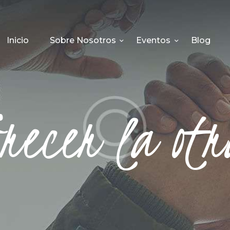
INICIO
SOBRE NOSOTROS
Inicio
Sobre Nosotros
Eventos
Blog
EVENTOS
BLOG
frecer la otr
PODCAST
RECURSOS
CONTACTO