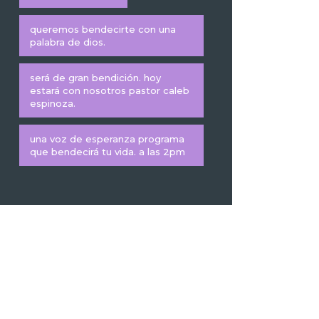
queremos bendecirte con una
palabra de dios.
será de gran bendición. hoy
estará con nosotros pastor caleb
espinoza.
una voz de esperanza programa
que bendecirá tu vida. a las 2pm