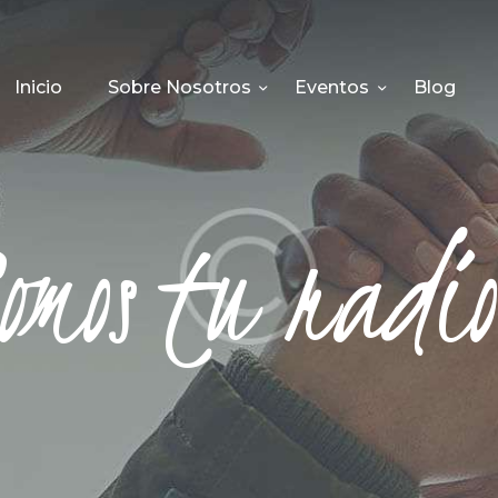
INICIO
SOBRE NOSOTROS
Inicio
Sobre Nosotros
Eventos
Blog
EVENTOS
BLOG
Somos tu radio
PODCAST
RECURSOS
CONTACTO