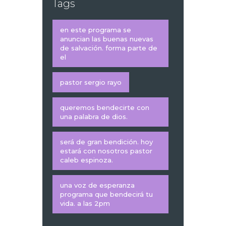
Tags
en este programa se
anuncian las buenas nuevas
de salvación. forma parte de
el
pastor sergio rayo
queremos bendecirte con
una palabra de dios.
será de gran bendición. hoy
estará con nosotros pastor
caleb espinoza.
una voz de esperanza
programa que bendecirá tu
vida. a las 2pm