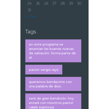
24
25
26
27
28
29
30
31
« Sep
Tags
en este programa se
anuncian las buenas nuevas
de salvación. forma parte de
el
pastor sergio rayo
queremos bendecirte con
una palabra de dios.
será de gran bendición. hoy
estará con nosotros pastor
caleb espinoza.